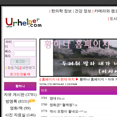
|
한의학 정보
|
건강 정보
|
카메라와 캠
|
도시
아이
디
패스
워드
로그인 안될 때
||
홈페이지 내 현재 위치 ▶
황하나 홈페이지 > 자유
3781
1/190
황하나
번호
자유 게시판 (3781)
영대 f/u
3781
[2]
방명록 (8331)
영화관? 혈액원?
3780
[5]
영화/책 (99)
역시 포항이 좋네요~^^
3779
[1]
사진 자료실 (146)