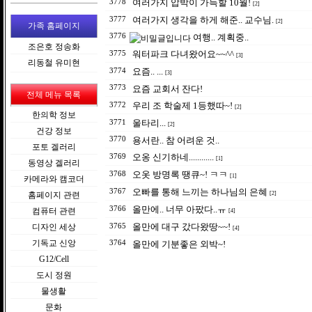
여러가지 압박이 가득할 10월!
3778
[2]
여러가지 생각을 하게 해준.. 교수님.
3777
[2]
가족 홈페이지
3776
여행.. 계획중..
조은호 정송화
워터파크 다녀왔어요~~^^
3775
[3]
리동철 유미현
요즘.. ...
3774
[3]
3773
요즘 교회서 잔다!
전체 메뉴 목록
우리 조 학술제 1등했따~!
3772
[2]
한의학 정보
울타리...
3771
[2]
건강 정보
3770
용서란.. 참 어려운 것..
포토 겔러리
오옹 신기하네............
3769
[1]
동영상 겔러리
오옷 방명록 땡큐~! ㅋㅋ
3768
[1]
카메라와 캠코더
오빠를 통해 느끼는 하나님의 은혜
3767
홈페이지 관련
[2]
올만에.. 너무 아팠다..ㅠ
3766
컴퓨터 관련
[4]
올만에 대구 갔다왔땅~~!
디자인 세상
3765
[4]
기독교 신앙
3764
올만에 기분좋은 외박~!
G12/Cell
도시 정원
물생활
문화