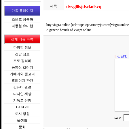
제목
dvvglllsjdscladsvq
가족 홈페이지
조은호 정송화
buy viagra online [url=https://pharmmyjo.com/]viagra online
리동철 유미현
> generic brands of viagra online
전체 메뉴 목록
한의학 정보
건강 정보
||
간단한 
포토 겔러리
동영상 겔러리
카메라와 캠코더
홈페이지 관련
컴퓨터 관련
디자인 세상
기독교 신앙
G12/Cell
도시 정원
:
물생활
문화