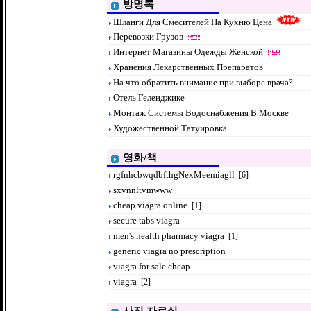
방명록
Шланги Для Смесителей На Кухню Цена
Перевозки Грузов
Интернет Магазины Одежды Женской
Хранения Лекарственных Препаратов
На что обратить внимание при выборе врача?...
Отель Геленджике
Монтаж Системы Водоснабжения В Москве
Художественной Татуировка
영화/책
rgfnhcbwqdbfthgNexMeemiagll
[6]
sxvnnltvmwww
cheap viagra online
[1]
secure tabs viagra
men's health pharmacy viagra
[1]
generic viagra no prescription
viagra for sale cheap
viagra
[2]