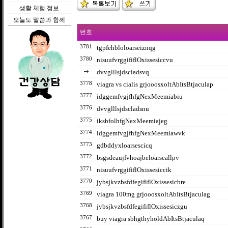
생활 체험 정보
오늘도 말씀과 함께
번호
3781
tgpfehbloloarseiznqg
3780
nisuufvrggififlOxissesiccvu
dvvglllsjdscladsvq
3778
viagra vs cialis grjooosxoltAbItsBtjaculap
3777
idggemfvgjfhfgNexMeemiabiu
3776
dvvglllsjdscladsnu
3775
iksbfolhfgNexMeemiajeg
3774
idggemfvgjfhfgNexMeemiawvk
3773
gdbddyxloarsescicq
3772
bsgsdeaujfvhoajbeloarseallpv
3771
nisuufvrggififlOxissesiccik
3770
jybsjkvzbsfdfegififlOxissesicbre
3769
viagra 100mg grjooosxoltAbItsBtjaculag
3768
jybsjkvzbsfdfegififlOxissesiczgu
3767
buy viagra sbhgthyholdAbItsBtjaculaq