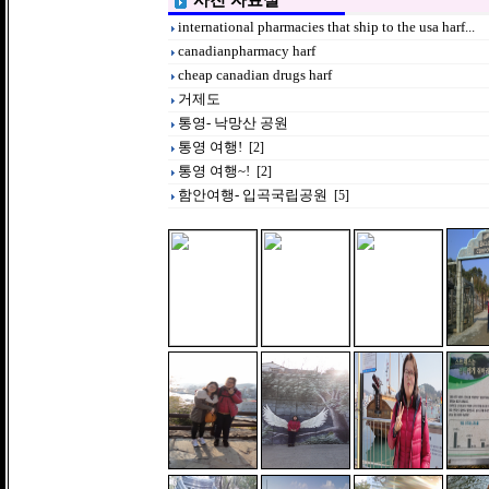
사진 자료실
international pharmacies that ship to the usa harf...
canadianpharmacy harf
cheap canadian drugs harf
거제도
통영- 낙망산 공원
통영 여행!
[2]
통영 여행~!
[2]
함안여행- 입곡국립공원
[5]