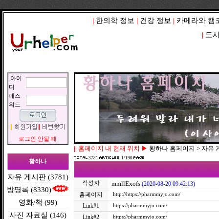
|
한의학 정보
|
건강 정보
|
카메라와 캠
|
도시
아이
디
패스
워드
로그인 안될 때
||
홈페이지 내 현재 위치 ▶
황하나 홈페이지 > 자유
3781
1/190
황하나
자유 게시판 (3781)
작성자
mmllExofs
(2020-08-20 09:42:13)
방명록 (8330)
홈페이지
http://https://pharmmyjo.com/
영화/책 (99)
Link#1
https://pharmmyjo.com/
사진 자료실 (146)
Link#2
https://pharmmyjo.com/