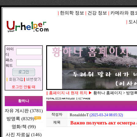
|
한의학 정보
|
건강 정보
|
카메라와 캠
|
도시
아이
디
패스
워드
로그인 안될 때
||
홈페이지 내 현재 위치 ▶
황하나 홈페이지 > 방명
8329
1/417
황하나
자유 게시판 (3781)
작성자
RonalddoT
(2025-03-24 08:05:32)
방명록 (8329)
제목
Важно получить акт осмотра
영화/책 (99)
사진 자료실 (146)