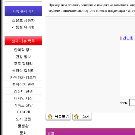
Прежде чем принять решение о покупке автомобиля, опр
тернете и внимательно изучите мнения владельцев <a hre
가족 홈페이지
조은호 정송화
리동철 유미현
||
간단한 
전체 메뉴 목록
한의학 정보
건강 정보
포토 겔러리
동영상 겔러리
카메라와 캠코더
홈페이지 관련
컴퓨터 관련
디자인 세상
:
기독교 신앙
G12/Cell
도시 정원
물생활
문화
번호