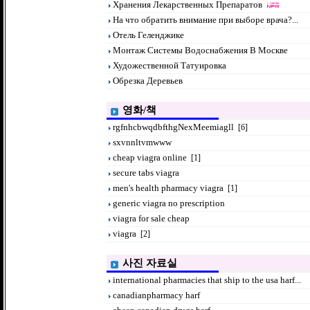
Хранения Лекарственных Препаратов
На что обратить внимание при выборе врача?...
Отель Геленджике
Монтаж Системы Водоснабжения В Москве
Художественной Татуировка
Обрезка Деревьев
영화/책
rgfnhcbwqdbfthgNexMeemiagll
[6]
sxvnnltvmwww
cheap viagra online
[1]
secure tabs viagra
men's health pharmacy viagra
[1]
generic viagra no prescription
viagra for sale cheap
viagra
[2]
사진 자료실
international pharmacies that ship to the usa harf...
canadianpharmacy harf