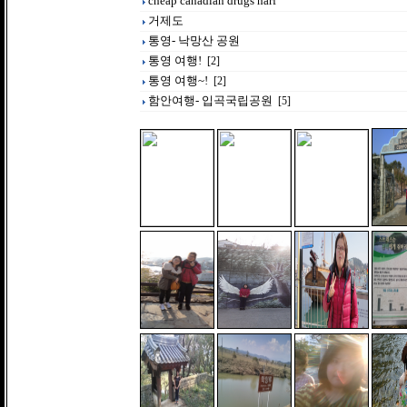
cheap canadian drugs harf
거제도
통영- 낙망산 공원
통영 여행!
[2]
통영 여행~!
[2]
함안여행- 입곡국립공원
[5]