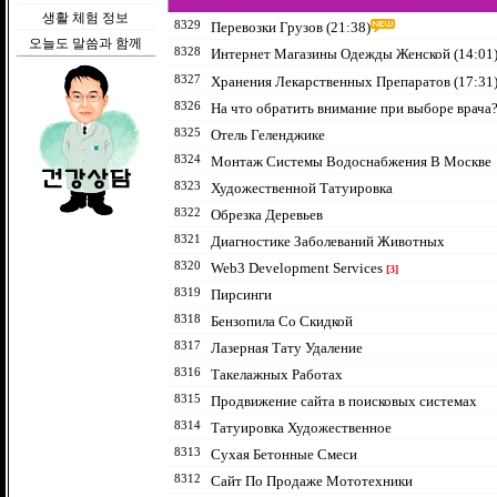
생활 체험 정보
8329
Перевозки Грузов (21:38)
오늘도 말씀과 함께
8328
Интернет Магазины Одежды Женской (14:01
8327
Хранения Лекарственных Препаратов (17:31
8326
На что обратить внимание при выборе врача?
8325
Отель Геленджике
8324
Монтаж Системы Водоснабжения В Москве
8323
Художественной Татуировка
8322
Обрезка Деревьев
8321
Диагностике Заболеваний Животных
8320
Web3 Development Services
[3]
8319
Пирсинги
8318
Бензопила Со Скидкой
8317
Лазерная Тату Удаление
8316
Такелажных Работах
8315
Продвижение сайта в поисковых системах
8314
Татуировка Художественное
8313
Сухая Бетонные Смеси
8312
Сайт По Продаже Мототехники