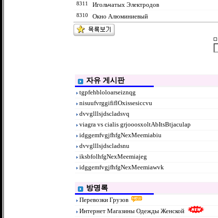
8311
Игольчатых Электродов
8310
Окно Алюминиевый
자유 게시판
tgpfehbloloarseiznqg
nisuufvrggififlOxissesiccvu
dvvglllsjdscladsvq
viagra vs cialis grjooosxoltAbItsBtjaculap
idggemfvgjfhfgNexMeemiabiu
dvvglllsjdscladsnu
iksbfolhfgNexMeemiajeg
idggemfvgjfhfgNexMeemiawvk
방명록
Перевозки Грузов
Интернет Магазины Одежды Женской