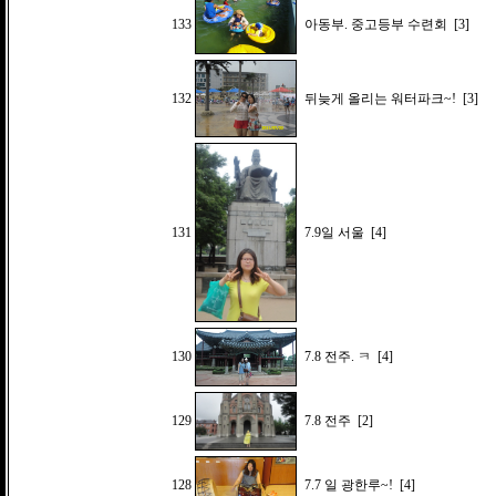
133
아동부. 중고등부 수련회
[3]
132
뒤늦게 올리는 워터파크~!
[3]
131
7.9일 서울
[4]
130
7.8 전주. ㅋ
[4]
129
7.8 전주
[2]
128
7.7 일 광한루~!
[4]