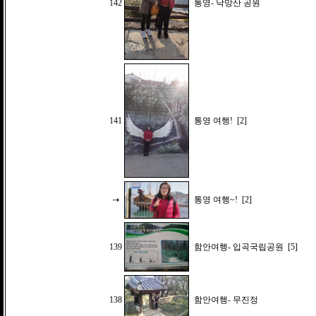
142
통영- 낙망산 공원
141
통영 여행!
[2]
통영 여행~!
[2]
139
함안여행- 입곡국립공원
[5]
138
함안여행- 무진정