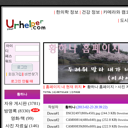
|
한의학 정보
|
건강 정보
|
카메라와 캠
|
도시
아이
디
패스
워드
로그인 안될 때
||
홈페이지 내 현재 위치 ▶
황하나 홈페이지 > 사진
146
1/8
황하나
자유 게시판 (3781)
작성자
황하나
(2013-02-23 20:39:22)
방명록 (8330)
Down#1
DSC02497(800x450).jpg (244.3 KB)
Download
영화/책 (99)
Down#2
CAM00814(480x640).jpg (252.8 KB)
Downloa
사진 자료실 (146)
Down#3
CAM00839(800x600).jpg (222.9 KB)
Downloa