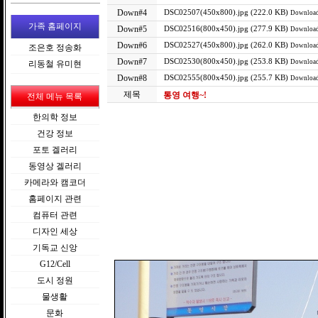
Down#4
DSC02507(450x800).jpg (222.0 KB)
Download
가족 홈페이지
Down#5
DSC02516(800x450).jpg (277.9 KB)
Download
Down#6
DSC02527(450x800).jpg (262.0 KB)
Download
조은호 정송화
Down#7
DSC02530(800x450).jpg (253.8 KB)
Download
리동철 유미현
Down#8
DSC02555(800x450).jpg (255.7 KB)
Download
제목
통영 여행~!
전체 메뉴 목록
한의학 정보
건강 정보
포토 겔러리
동영상 겔러리
카메라와 캠코더
홈페이지 관련
컴퓨터 관련
디자인 세상
기독교 신앙
G12/Cell
도시 정원
물생활
문화