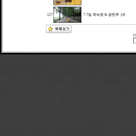
127
7.7일 죽녹원 & 광한루
[4]