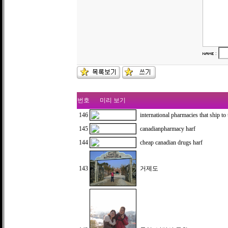
:
번호
미리 보기
146
international pharmacies that ship to
145
canadianpharmacy harf
144
cheap canadian drugs harf
143
거제도