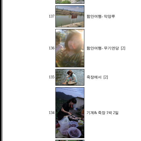
137
함안여행- 악양루
136
함안여행- 무기연당
[2]
135
죽장에서
[2]
134
기계& 죽장 1박 2일