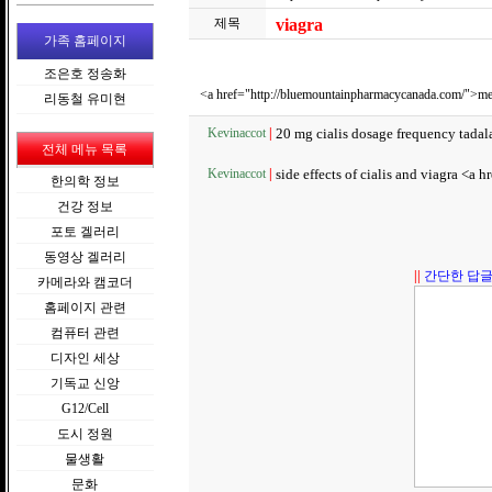
제목
viagra
가족 홈페이지
조은호 정송화
<a href="http://bluemountainpharmacycanada.com/">me
리동철 유미현
Kevinaccot
|
20 mg cialis dosage frequency tadala
전체 메뉴 목록
Kevinaccot
|
side effects of cialis and viagra <a h
한의학 정보
건강 정보
포토 겔러리
동영상 겔러리
||
간단한 답글
카메라와 캠코더
홈페이지 관련
컴퓨터 관련
디자인 세상
기독교 신앙
G12/Cell
도시 정원
물생활
문화