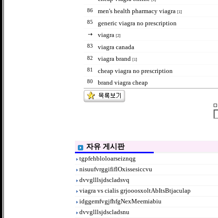
men's health pharmacy viagra
86
[1]
85
generic viagra no prescription
viagra
[2]
83
viagra canada
viagra brand
82
[1]
81
cheap viagra no prescription
80
brand viagra cheap
자유 게시판
tgpfehbloloarseiznqg
nisuufvrggififlOxissesiccvu
dvvglllsjdscladsvq
viagra vs cialis grjooosxoltAbItsBtjaculap
idggemfvgjfhfgNexMeemiabiu
dvvglllsjdscladsnu