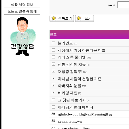
생활 체험 정보
:
오늘도 말씀과 함께
번호
블라인드.
[1]
세상에서 가장 아름다운 이별
레터스 투 줄리엣
[59]
상한 감정의 치유
[4]
재빵왕 김탁구!
[62]
하나님 사람의 선명한 기준
아버지의 눈물
[36]
비커밍 제인
[3]
그 청년 바보의사
[3]
하나님의 연애 베이직
rgfnhcbwqdbfthgNexMeemiagll
89
[6]
88
sxvnnltvmwww
cheap viagra online
87
[1]