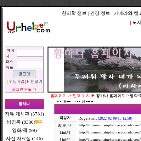
|
한의학 정보
|
건강 정보
|
카메라와 캠
|
도시
아이
디
패스
워드
로그인 안될 때
||
홈페이지 내 현재 위치 ▶
황하나 홈페이지 > 영화/
99
1/5
황하나
자유 게시판 (3781)
작성자
Rogerswilt
(2022-02-09 13:12:58)
방명록 (8330)
홈페이지
http://bluemountainpharmacycanada.com/
영화/책 (99)
Link#1
http://bluemountainpharmacycanada.com/
사진 자료실 (146)
Link#2
http://bluemountainpharmacycanada.com/