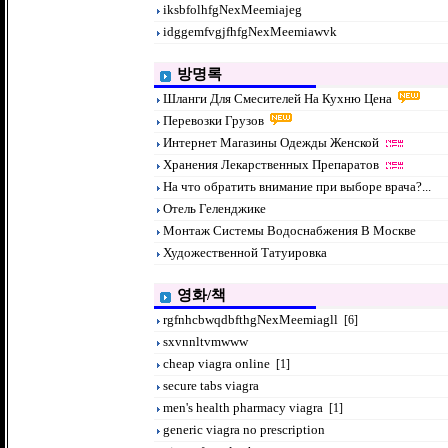
iksbfolhfgNexMeemiajeg
idggemfvgjfhfgNexMeemiawvk
방명록
Шланги Для Смесителей На Кухню Цена
Перевозки Грузов
Интернет Магазины Одежды Женской
Хранения Лекарственных Препаратов
На что обратить внимание при выборе врача?...
Отель Геленджике
Монтаж Системы Водоснабжения В Москве
Художественной Татуировка
영화/책
rgfnhcbwqdbfthgNexMeemiagll
[6]
sxvnnltvmwww
cheap viagra online
[1]
secure tabs viagra
men's health pharmacy viagra
[1]
generic viagra no prescription