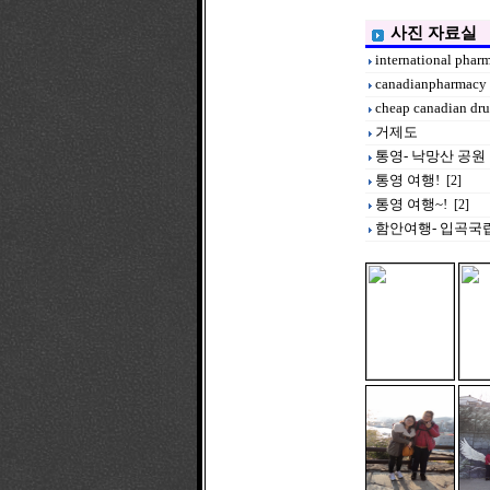
사진 자료실
international pharma
canadianpharmacy 
cheap canadian dru
거제도
통영- 낙망산 공원
통영 여행!
[2]
통영 여행~!
[2]
함안여행- 입곡국