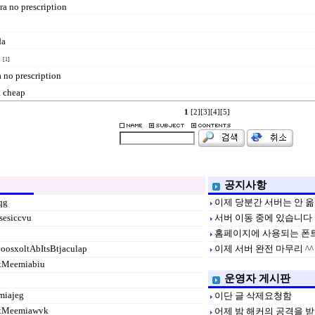
ra no prescription
da
d
[1]
 no prescription
a cheap
1
[2]
[3]
[4]
[5]
공지사항
qg
이제 당분간 서버는 안 옮
ssesiccvu
서버 이동 중에 있습니다
홈페이지에 사용되는 폰
jooosxoltAbItsBtjaculap
이제 서버 완전 마무리 ^^
xMeemiabiu
운영자 게시판
miajeg
이단 글 삭제요청함
exMeemiawvk
어제 밤 해커의 공격을 