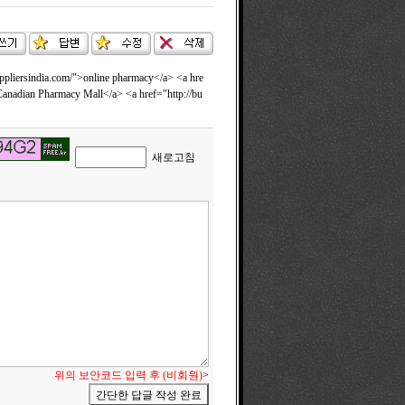
suppliersindia.com/">online pharmacy</a> <a hre
Canadian Pharmacy Mall</a> <a href="http://bu
새로고침
위의 보안코드 입력 후 (비회원)
>