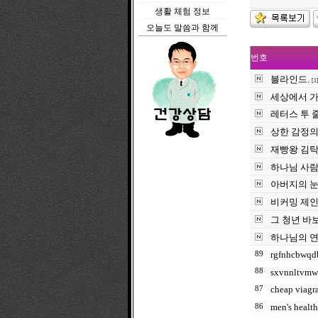
생활 체험 정보
오늘도 말씀과 함께
번호
블라인드.
[1
세상에서 가
레터스 투 
상한 감정의
재빵왕 김탁
하나님 사람
아버지의 
비커밍 제
그 청년 바
하나님의 연
rgfnhcbwqd
89
88
sxvnnltvm
cheap viagr
87
men's healt
86