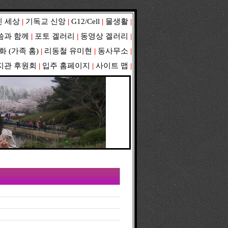
 세상
|
기독교 신앙
|
G12/Cell
|
물생활
|
씀과 함께
|
포토 겔러리
|
동영상 겔러리
|
화
(
가족 홈
)
|
리동철 유미현
|
동사무소
|
지관 후원회
|
입주 홈페이지
|
사이트 맵
|