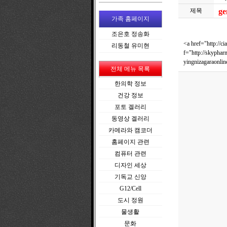
제목
ge
가족 홈페이지
조은호 정송화
<a href="http://c
리동철 유미현
f="http://skyphar
yingnizagaraonlin
전체 메뉴 목록
한의학 정보
건강 정보
포토 겔러리
동영상 겔러리
카메라와 캠코더
홈페이지 관련
컴퓨터 관련
디자인 세상
기독교 신앙
G12/Cell
도시 정원
물생활
문화