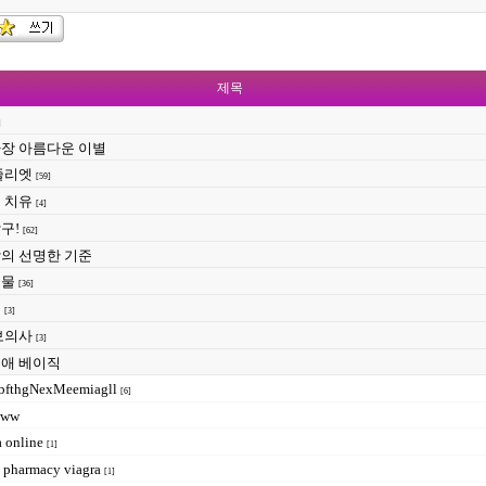
제목
]
장 아름다운 이별
줄리엣
[59]
 치유
[4]
구!
[62]
의 선명한 기준
눈물
[36]
인
[3]
보의사
[3]
애 베이직
bfthgNexMeemiagll
[6]
www
a online
[1]
h pharmacy viagra
[1]