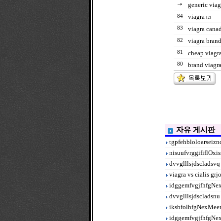
generic viag
viagra
84
[2]
83
viagra cana
viagra bran
82
81
cheap viagra
80
brand viagr
자유 게시판
tgpfehbloloarseizn
nisuufvrggififlOxi
dvvglllsjdscladsvq
viagra vs cialis gr
idggemfvgjfhfgNe
dvvglllsjdscladsnu
iksbfolhfgNexMee
idggemfvgjfhfgN