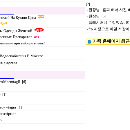
[2]
원장님.. 홈피 배너 사진
원장님
[6]
ителей На Кухню Цена
플래시배너 수정했습니다
ftp 계정으로 파일 저장
ны Одежды Женской
твенных Препаратов
가족 홈페이지 최근
нимание при выборе врача?...
е
Водоснабжения В Москве
Татуировка
exMeemiagll
[6]
e
[1]
acy viagra
[1]
rescription
ap