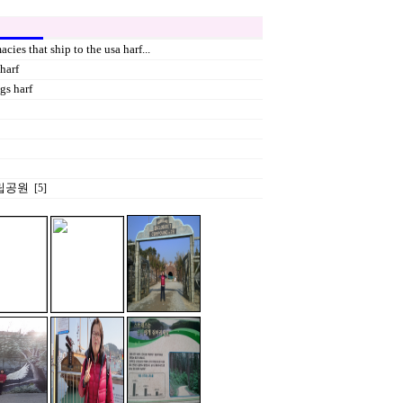
cies that ship to the usa harf...
harf
gs harf
립공원
[5]