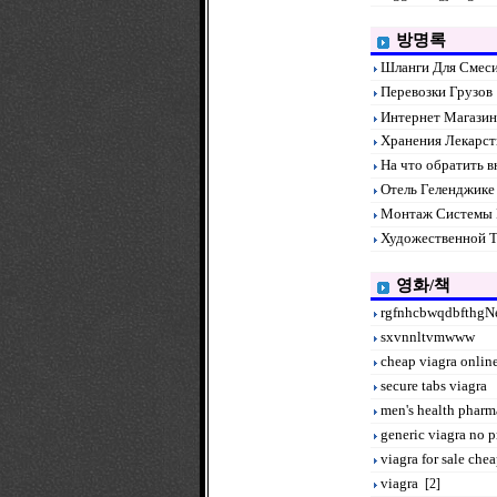
방명록
Шланги Для Смес
Перевозки Грузов
Интернет Магази
Хранения Лекарс
На что обратить в
Отель Геленджик
Монтаж Системы 
Художественной 
영화/책
rgfnhcbwqdbfthgN
sxvnnltvmwww
cheap viagra onlin
secure tabs viagra
men's health pharm
generic viagra no p
viagra for sale che
viagra
[2]