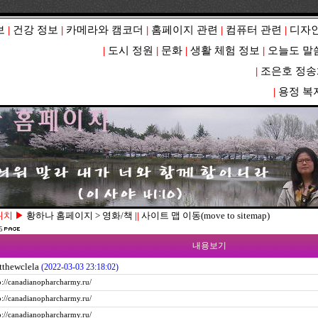
보
|
건강 정보
|
카메라와 캠코더
|
홈페이지 관련
|
컴퓨터 관련
|
디자인
|
도시 정원
|
문화
|
생활 체험 정보
|
오늘도 말
|
조은호 정송
|
용정 복
위치 ▶
황하나 홈페이지 > 영화/책
||
사이트 맵 이동(move to sitemap)
5
내용보기
thewclela
(2022-03-03 23:18:02)
p://canadianopharcharmy.ru/
p://canadianopharcharmy.ru/
p://canadianopharcharmy.ru/