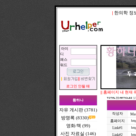
|
한의학 정
아이
디
패스
워드
로그인 안될 때
||
홈페이지 내 현재 
99
1/
황하나
자유 게시판 (3781)
작성자
Mat
방명록 (8330)
홈페이지
htt
영화/책 (99)
Link#1
htt
사진 자료실 (146)
Link#2
htt