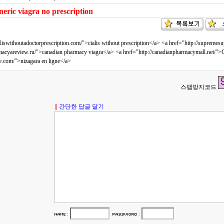
neric viagra no prescription
ialiswithoutadoctorprescription.com/">cialis without prescription</a> <a href="http://supreme
macyareview.ru/">canadian pharmacy viagra</a> <a href="http://canadianpharmacymall.net/">
e.com/">nizagara en ligne</a>
스팸방지코드
||
간단한 답글 달기
:
: