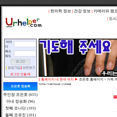
|
한의학 정보
|
건강 정보
|
카메라와 캠
|
도시
아이
디
패스
워드
로그인 안될 때
||
홈페이지 내 현재 위치 ▶
조은호 홈페이지 > 가족 
74
1/4
조은호 정송화
주인장 조은호 (655)
아내 정송화 (96)
첫째 조나단 (103)
둘째 조유진 (101)