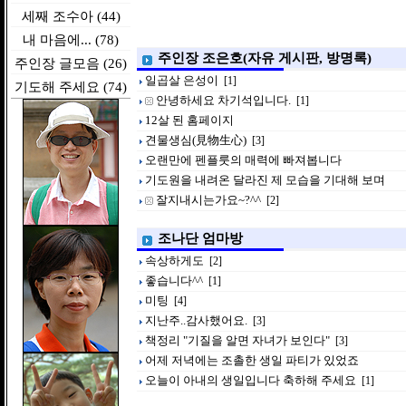
세째 조수아 (44)
내 마음에... (78)
주인장 조은호(자유 게시판, 방명록)
주인장 글모음 (26)
일곱살 은성이
[1]
기도해 주세요 (74)
안녕하세요 차기석입니다.
[1]
12살 된 홈페이지
견물생심(見物生心)
[3]
오랜만에 펜플룻의 매력에 빠져봅니다
기도원을 내려온 달라진 제 모습을 기대해 보며
잘지내시는가요~?^^
[2]
조나단 엄마방
속상하게도
[2]
좋습니다^^
[1]
미팅
[4]
지난주..감사했어요.
[3]
책정리 "기질을 알면 자녀가 보인다"
[3]
어제 저녁에는 조촐한 생일 파티가 있었죠
오늘이 아내의 생일입니다 축하해 주세요
[1]