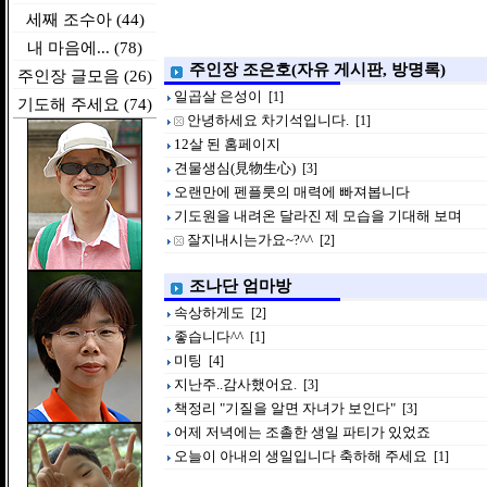
세째 조수아 (44)
내 마음에... (78)
주인장 조은호(자유 게시판, 방명록)
주인장 글모음 (26)
일곱살 은성이
[1]
기도해 주세요 (74)
안녕하세요 차기석입니다.
[1]
12살 된 홈페이지
견물생심(見物生心)
[3]
오랜만에 펜플룻의 매력에 빠져봅니다
기도원을 내려온 달라진 제 모습을 기대해 보며
잘지내시는가요~?^^
[2]
조나단 엄마방
속상하게도
[2]
좋습니다^^
[1]
미팅
[4]
지난주..감사했어요.
[3]
책정리 "기질을 알면 자녀가 보인다"
[3]
어제 저녁에는 조촐한 생일 파티가 있었죠
오늘이 아내의 생일입니다 축하해 주세요
[1]