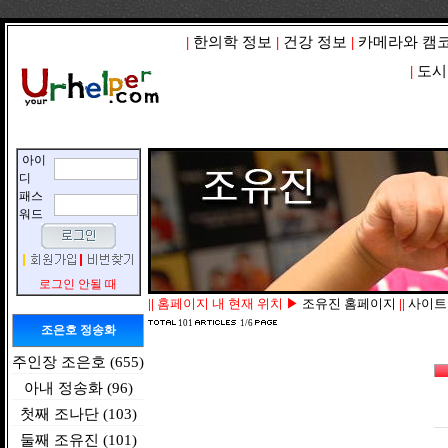
|
한의학 정보
|
건강 정보
|
카메라와 캠
|
도시
아이
디
패스
워드
로그인 안될 때
||
홈페이지 내 현재 위치 ▶
조유진 홈페이지
||
사이트 맵
101
1/6
조은호 정송화
주인장 조은호 (655)
아내 정송화 (96)
첫째 조나단 (103)
둘째 조유진 (101)