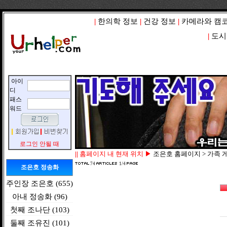
|
한의학 정보
|
건강 정보
|
카메라와 캠
|
도시
아이
디
패스
워드
로그인 안될 때
||
홈페이지 내 현재 위치 ▶
조은호 홈페이지 > 가족 
74
1/4
조은호 정송화
주인장 조은호 (655)
아내 정송화 (96)
첫째 조나단 (103)
둘째 조유진 (101)