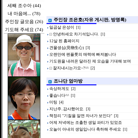
세째 조수아 (44)
내 마음에... (78)
주인장 조은호(자유 게시판, 방명록)
주인장 글모음 (26)
일곱살 은성이
[1]
기도해 주세요 (74)
안녕하세요 차기석입니다.
[1]
12살 된 홈페이지
견물생심(見物生心)
[3]
오랜만에 펜플룻의 매력에 빠져봅니다
기도원을 내려온 달라진 제 모습을 기대해 보며
잘지내시는가요~?^^
[2]
조나단 엄마방
속상하게도
[2]
좋습니다^^
[1]
미팅
[4]
지난주..감사했어요.
[3]
책정리 "기질을 알면 자녀가 보인다"
[3]
어제 저녁에는 조촐한 생일 파티가 있었죠
오늘이 아내의 생일입니다 축하해 주세요
[1]