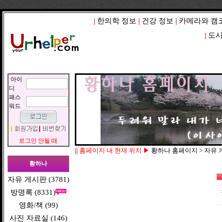
|
한의학 정보
|
건강 정보
|
카메라와 캠
|
도시
아이
디
패스
워드
로그인 안될 때
||
홈페이지 내 현재 위치 ▶
황하나 홈페이지 > 자유
황하나
자유 게시판 (3781)
방명록 (8331)
영화/책 (99)
사진 자료실 (146)