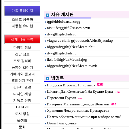
가족 홈페이지
자유 게시판
조은호 정송화
tgpfehbloloarseiznqg
리동철 유미현
nisuufvrggififlOxissesiccvu
dvvglllsjdscladsvq
전체 메뉴 목록
viagra vs cialis grjooosxoltAbItsBtjaculap
idggemfvgjfhfgNexMeemiabiu
한의학 정보
dvvglllsjdscladsnu
건강 정보
iksbfolhfgNexMeemiajeg
포토 겔러리
idggemfvgjfhfgNexMeemiawvk
동영상 겔러리
카메라와 캠코더
방명록
홈페이지 관련
Продажи Игровых Приставок
컴퓨터 관련
Шланги Для Смесителей На Кухню Цена
디자인 세상
Перевозки Грузов
기독교 신앙
Интернет Магазины Одежды Женской
G12/Cell
Хранения Лекарственных Препаратов
도시 정원
На что обратить внимание при выборе врача?...
물생활
Отель Геленджике
문화