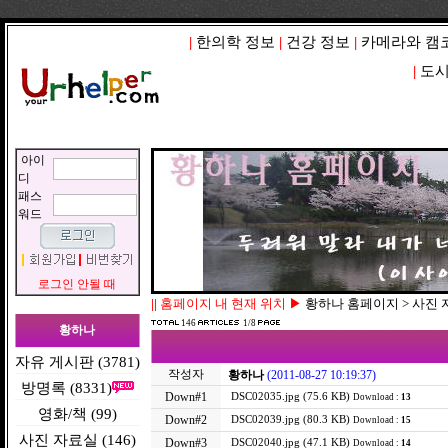
|
한의학 정보
|
건강 정보
|
카메라와 캠
|
도시
아이
디
패스
워드
로그인 안될 때
||
홈페이지 내 현재 위치 ▶
황하나 홈페이지 > 사진
146
1/8
황하나
자유 게시판 (3781)
작성자
황하나
(2011-08-27 10:19:37)
방명록 (8331)
Down#1
DSC02035.jpg (75.6 KB)
Download :
13
영화/책 (99)
Down#2
DSC02039.jpg (80.3 KB)
Download :
15
사진 자료실 (146)
Down#3
DSC02040.jpg (47.1 KB)
Download :
14