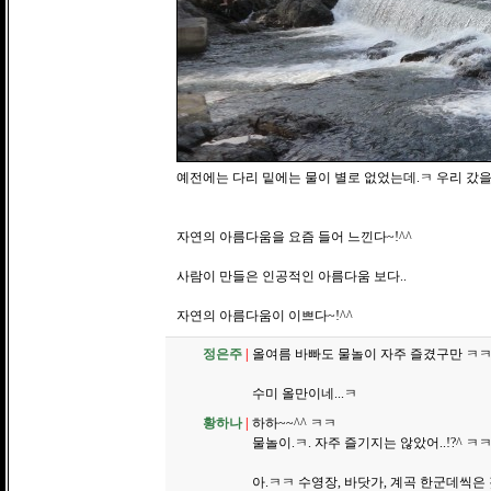
예전에는 다리 밑에는 물이 별로 없었는데.ㅋ 우리 갔을 때
자연의 아름다움을 요즘 들어 느낀다~!^^
사람이 만들은 인공적인 아름다움 보다..
자연의 아름다움이 이쁘다~!^^
정은주
|
올여름 바빠도 물놀이 자주 즐겼구만 ㅋ
수미 올만이네...ㅋ
황하나
|
하하~~^^ ㅋㅋ
물놀이.ㅋ. 자주 즐기지는 않았어..!?^ ㅋ
아.ㅋㅋ 수영장, 바닷가, 계곡 한군데씩은 