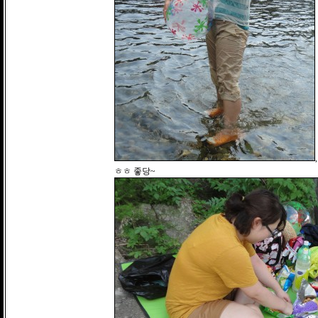
,
ㅎㅎ 좋당~