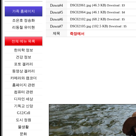
Down#4
DSC02061.jpg (46.3 KB)
Download :
13
가족 홈페이지
Down#5
DSC02064.jpg (46.1 KB)
Download :
14
Down#6
DSC02102.jpg (68.2 KB)
Download :
15
조은호 정송화
Down#7
DSC02105.jpg (102.5 KB)
Download :
15
리동철 유미현
제목
죽장에서
전체 메뉴 목록
한의학 정보
건강 정보
포토 겔러리
동영상 겔러리
카메라와 캠코더
홈페이지 관련
컴퓨터 관련
디자인 세상
기독교 신앙
G12/Cell
도시 정원
물생활
문화