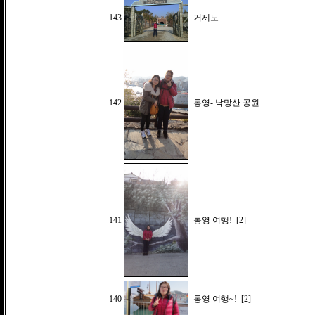
143
거제도
142
통영- 낙망산 공원
141
통영 여행!
[2]
140
통영 여행~!
[2]