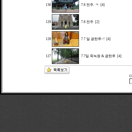
130
7.8 전주. ㅋ
[4]
129
7.8 전주
[2]
128
7.7 일 광한루~!
[4]
127
7.7일 죽녹원 & 광한루
[4]