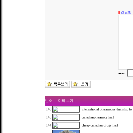
||
간단한 
:
번호
미리 보기
146
international pharmacies that ship to
145
canadianpharmacy harf
144
cheap canadian drugs harf