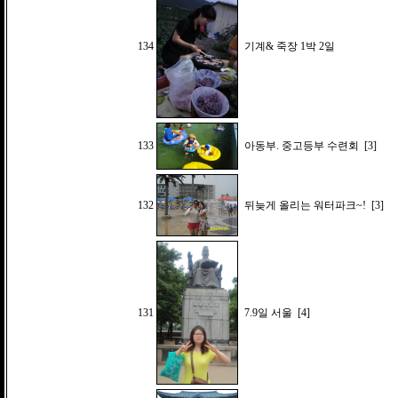
134
기계& 죽장 1박 2일
133
아동부. 중고등부 수련회
[3]
132
뒤늦게 올리는 워터파크~!
[3]
131
7.9일 서울
[4]