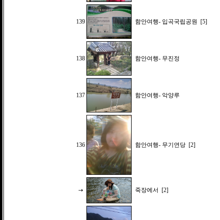
139
함안여행- 입곡국립공원
[5]
138
함안여행- 무진정
137
함안여행- 악양루
136
함안여행- 무기연당
[2]
죽장에서
[2]