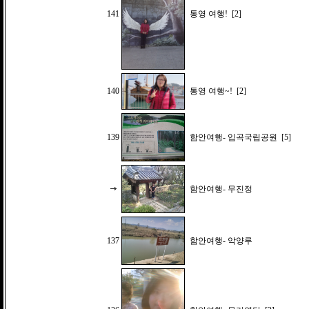
141
통영 여행!
[2]
140
통영 여행~!
[2]
139
함안여행- 입곡국립공원
[5]
함안여행- 무진정
137
함안여행- 악양루