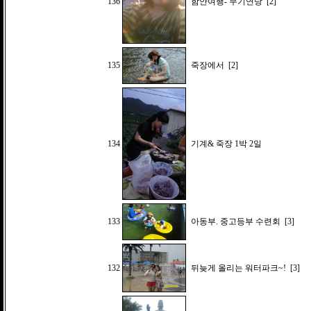
136
함안여행- 무기연당
[2]
135
죽장에서
[2]
134
기계& 죽장 1박 2일
133
아동부. 중고등부 수련회
[3]
132
뒤늦게 올리는 워터파크~!
[3]