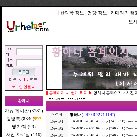
|
한의학 정보
|
건강 정보
|
카메라와 캠
|
도시
아이
디
패스
워드
로그인 안될 때
||
홈페이지 내 현재 위치 ▶
황하나 홈페이지 > 사진
146
1/8
황하나
자유 게시판 (3781)
작성자
황하나
(2012-09-22 21:11:47)
방명록 (8330)
Down#1
CAM00162(640x480).jpg (341.5 KB)
Downloa
영화/책 (99)
Down#2
CAM00172(480x640).jpg (366.2 KB)
Downloa
사진 자료실 (146)
Down#3
CAM00173(640x480).jpg (346.2 KB)
Downloa