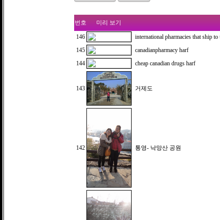
번호
미리 보기
146
international pharmacies that ship to
145
canadianpharmacy harf
144
cheap canadian drugs harf
143
거제도
142
통영- 낙망산 공원