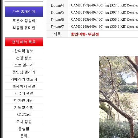
Down#4
CAM00177(640x480).jpg (327.6 KB)
Downloa
가족 홈페이지
Down#5
CAM00179(640x480).jpg (307.4 KB)
Downloa
Down#6
CAM00183(640x480).jpg (358.8 KB)
Downloa
조은호 정송화
Down#7
CAM00189(640x480).jpg (330.9 KB)
Downloa
리동철 유미현
제목
함안여행- 무진정
전체 메뉴 목록
한의학 정보
건강 정보
포토 겔러리
동영상 겔러리
카메라와 캠코더
홈페이지 관련
컴퓨터 관련
디자인 세상
기독교 신앙
G12/Cell
도시 정원
물생활
문화