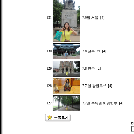
131
7.9일 서울
[4]
130
7.8 전주. ㅋ
[4]
129
7.8 전주
[2]
128
7.7 일 광한루~!
[4]
127
7.7일 죽녹원 & 광한루
[4]