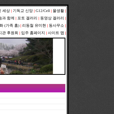
 세상
|
기독교 신앙
|
G12/Cell
|
물생활
|
씀과 함께
|
포토 겔러리
|
동영상 겔러리
|
화
(
가족 홈
)
|
리동철 유미현
|
동사무소
|
지관 후원회
|
입주 홈페이지
|
사이트 맵
|