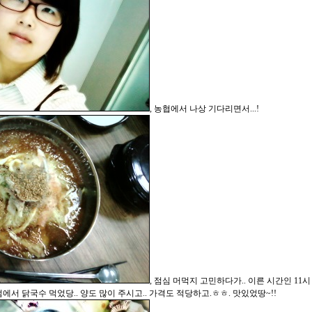
, 농협에서 나상 기다리면서...!
, 점심 머먹지 고민하다가.. 이른 시간인 11시
서 닭국수 먹었당.. 양도 많이 주시고.. 가격도 적당하고.ㅎㅎ. 맛있었땅~!!