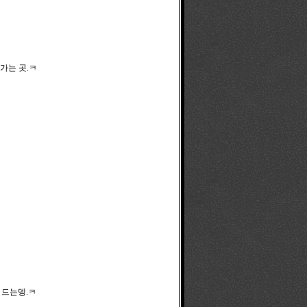
 가는 곳.ㅋ
 드는뎅.ㅋ