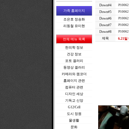
Down#4
P100621
가족 홈페이지
Down#5
P100621
Down#6
P100621
조은호 정송화
Down#7
P100621
리동철 유미현
Down#8
P100621
제목
6.21
전체 메뉴 목록
한의학 정보
건강 정보
포토 겔러리
동영상 겔러리
카메라와 캠코더
홈페이지 관련
컴퓨터 관련
디자인 세상
기독교 신앙
G12/Cell
도시 정원
물생활
문화