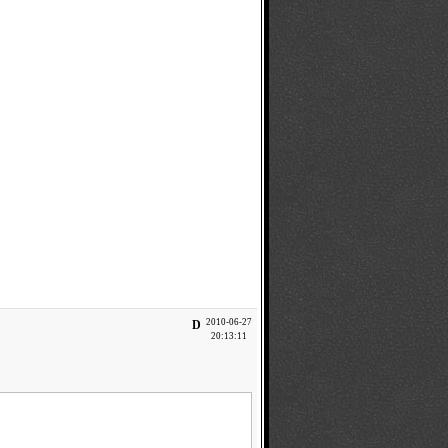
2010-06-27
D
20:13:11