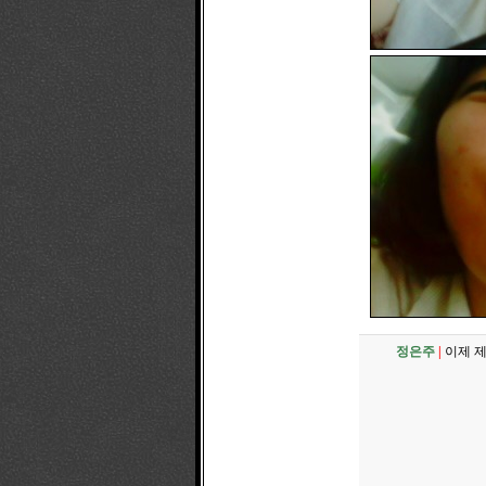
정은주
|
이제 