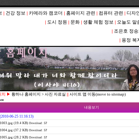
보
|
건강 정보
|
카메라와 캠코더
|
홈페이지 관련
|
컴퓨터 관련
|
디자인
|
도시 정원
|
문화
|
생활 체험 정보
|
오늘도 말
|
조은호 정송
|
용정 복
위치 ▶
황하나 홈페이지 > 사진 자료실
||
사이트 맵 이동(move to sitemap)
내용보기
(2010-06-25 11:16:13)
003.jpg (19.4 KB)
Download :
57
004.jpg (37.2 KB)
Download :
57
005.jpg (28.2 KB)
Download :
57