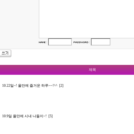
:
:
제목
10.22일~! 올만에 즐거운 하루~~!^^
[2]
10.9일 올만에 시내 나들이~!
[5]