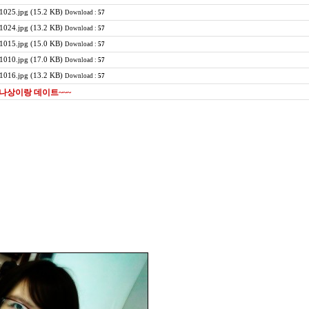
025.jpg (15.2 KB)
Download :
57
024.jpg (13.2 KB)
Download :
57
015.jpg (15.0 KB)
Download :
57
010.jpg (17.0 KB)
Download :
57
016.jpg (13.2 KB)
Download :
57
일 나상이랑 데이트~~~