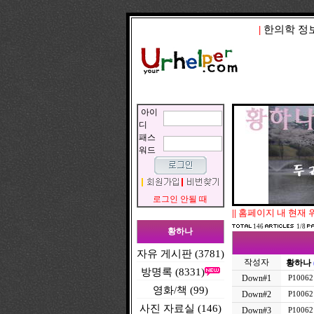
|
한의학 정
아이
디
패스
워드
로그인 안될 때
||
홈페이지 내 현재 
146
1/8
황하나
자유 게시판 (3781)
작성자
황하나
방명록 (8331)
Down#1
P100621
영화/책 (99)
Down#2
P100621
사진 자료실 (146)
Down#3
P100621