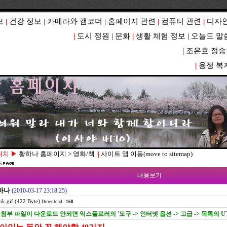
보
|
건강 정보
|
카메라와 캠코더
|
홈페이지 관련
|
컴퓨터 관련
|
디자인
|
도시 정원
|
문화
|
생활 체험 정보
|
오늘도 말
|
조은호 정송
|
용정 복
위치 ▶
황하나 홈페이지 > 영화/책
||
사이트 맵 이동(move to sitemap)
5
내용보기
하나
(2010-03-17 23:18:25)
nk.gif (422 Byte)
Download :
168
첨부 파일이 다운로드 안되면 익스플로러의 '도구 -> 인터넷 옵션 -> 고급 -> 목록의 U