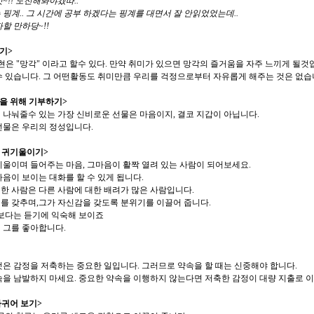
~!! 도전해봐야겠따..
핑계.. 그 시간에 공부 하겠다는 핑계를 대면서 잘 안읽었었는데..
자할 만하당~!!
기>
표현은 "망각" 이라고 할수 있다. 만약 취미가 있으면 망각의 즐거움을 자주 느끼게 될
수 있습니다. 그 어떤활동도 취미만큼 우리를 걱정으로부터 자유롭게 해주는 것은 없습
을 위해 기부하기>
 나눠줄수 있는 가장 신비로운 선물은 마음이지, 결코 지갑이 아닙니다.
선물은 우리의 정성입니다.
에 귀기울이기>
기울이며 들어주는 마음, 그마음이 활짝 열려 있는 사람이 되어보세요.
음이 보이는 대화를 할 수 있게 됩니다.
한 사람은 다른 사람에 대한 배려가 많은 사람입니다.
를 갖추며,그가 자신감을 갖도록 분위기를 이끌어 줍니다.
 보다는 듣기에 익숙해 보이죠
 그를 좋아합니다.
것은 감정을 저축하는 중요한 일입니다. 그러므로 약속을 할 때는 신중해야 합니다.
속을 남발하지 마세요. 중요한 약속을 이행하지 않는다면 저축한 감정이 대량 지출로 이
사귀어 보기>