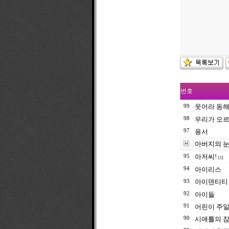
번호
웃어라 동해
99
98
우리가 오르
97
용서
아버지의 
아저씨!
95
[1]
94
아이리스
아이덴티
93
92
아이들
91
어린이 주일
90
시애틀의 잠