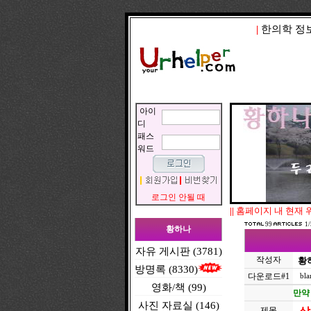
|
한의학 정
아이
디
패스
워드
로그인 안될 때
||
홈페이지 내 현재 
99
1/
황하나
자유 게시판 (3781)
작성자
황
방명록 (8330)
다운로드#1
bla
영화/책 (99)
만약 
사진 자료실 (146)
제목