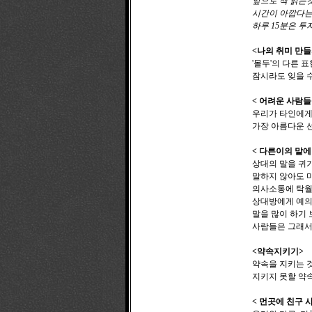
앞으로 책 읽는것
시간이 아깝다는 
하루 15분은 투
<나의 취미 만들
'몰두'의 다른 
잠시라도 잊을 
< 어려운 사람들
우리가 타인에게
가장 아름다운 
< 다른이의 말
상대의 말을 귀
말하지 않아도 마
의사소통에 탁월
상대방에게 예의
말을 많이 하기
사람들은 그래서
<약속지키기>
약속을 지키는 
지키지 못할 약
< 먼곳에 친구 