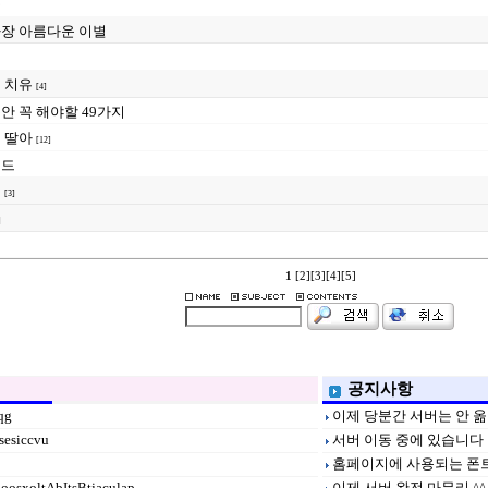
국
장 아름다운 이별
 치유
[4]
안 꼭 해야할 49가지
 딸아
[12]
인드
인
[3]
]
1
[2]
[3]
[4]
[5]
공지사항
qg
이제 당분간 서버는 안 옮
ssesiccvu
서버 이동 중에 있습니다
홈페이지에 사용되는 폰
jooosxoltAbItsBtjaculap
이제 서버 완전 마무리 ^^