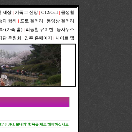
 세상
|
기독교 신앙
|
G12/Cell
|
물생활
|
씀과 함께
|
포토 겔러리
|
동영상 겔러리
|
화
(
가족 홈
)
|
리동철 유미현
|
동사무소
|
지관 후원회
|
입주 홈페이지
|
사이트 맵
|
TP-8 URL 보내기' 항목을 체크 해제하십시요