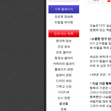
살
가족 홈페이지
조은호 정송화
리동철 유미현
오늘은 CCU 실
병원에 있는 책을
전체 메뉴 목록
<소중한 친구 
한의학 정보
A가 교수형을 앞
건강 정보
해 밧줄을 목에 
포토 겔러리
세상은 변하게 
동영상 겔러리
친구가 힘들어 
카메라와 캠코더
바로 속 싶은 우
홈페이지 관련
나에겐 과연.. 
컴퓨터 관련
디자인 세상
< 지금 가장 행
기독교 신앙
행복의 기준은 
G12/Cell
그러나 이것만은
행복했던 나날들
도시 정원
새털처럼 많은 
물생활
그것이 바로 오
문화