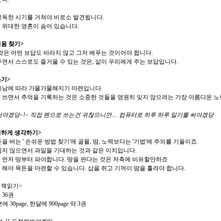
고독한 시기를 거쳐야 비로소 발견됩니다.
 위대한 영혼이 숨어 있습니다.
거움 찾기>
것은 어떤 보답도 바라지 않고 그저 베푸는 것이어야 합니다.
면서 스스로도 즐거울 수 있는 것은, 삶이 우리에게 주는 보답입니다.
쓰기>
지남에 따라 가물가물해지기 마련입니다.
 쓰면서 추억을 기록하는 것은 소중한 것들을 영원히 잊지 않으려는 가장 아름다운 노
야겠당~!~ 직접 펜으로 쓰는건 귀찮으니깐.... 컴퓨터로 하루 하루 일기를 써야겠당
지하게 생각하기>
을 버는 ' 손쉬운 방법 찾기'에 골몰, 땀, 노력보다는 '기법'에 주의를 기울이죠.
심지 않으면서 과일을 기대하는 것과 같은 이치입니다.
 먼저 땅부터 파야합니다. 땅을 판다는 것은 저축에 비유할만하죠
해야 목돈을 마련할 수 있습니다. 삽을 쥐고 기꺼이 땀을 흘려야 합니다.
씩 책읽기>
 36권
분에 30page, 한달에 900page 약 3권