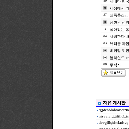
89
시네마 천
세상에서 가
셜록홈즈
87
[1]
상한 감정의
살아있는 동
사랑한다 내
84
83
뷰티플 마
비커밍 제
블라인드.
[1
80
무적자
자유 게시판
tgpfehbloloarseizn
nisuufvrggififlOxi
dvvglllsjdscladsvq
viagra vs cialis gr