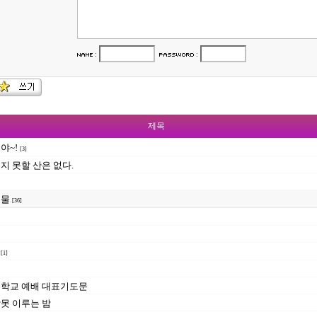
:
:
제목
야~!
[3]
지 못할 산은 없다.
눈물
[36]
티
[1]
학교 예배 대표기도문
못 이루는 밤