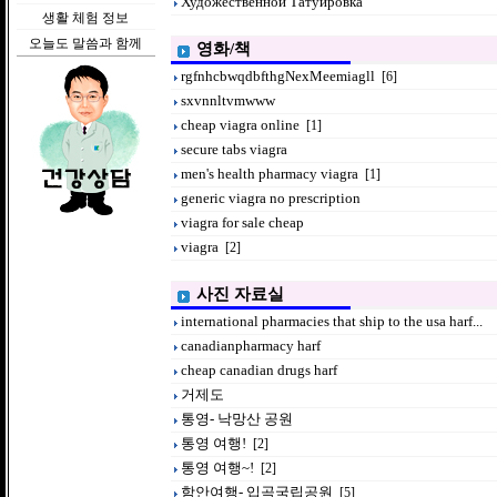
Художественной Татуировка
생활 체험 정보
오늘도 말씀과 함께
영화/책
rgfnhcbwqdbfthgNexMeemiagll
[6]
sxvnnltvmwww
cheap viagra online
[1]
secure tabs viagra
men's health pharmacy viagra
[1]
generic viagra no prescription
viagra for sale cheap
viagra
[2]
사진 자료실
international pharmacies that ship to the usa harf...
canadianpharmacy harf
cheap canadian drugs harf
거제도
통영- 낙망산 공원
통영 여행!
[2]
통영 여행~!
[2]
함안여행- 입곡국립공원
[5]