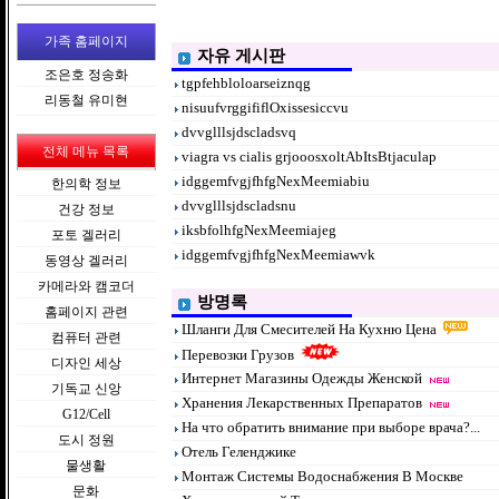
가족 홈페이지
자유 게시판
조은호 정송화
tgpfehbloloarseiznqg
리동철 유미현
nisuufvrggififlOxissesiccvu
dvvglllsjdscladsvq
전체 메뉴 목록
viagra vs cialis grjooosxoltAbItsBtjaculap
idggemfvgjfhfgNexMeemiabiu
한의학 정보
dvvglllsjdscladsnu
건강 정보
iksbfolhfgNexMeemiajeg
포토 겔러리
idggemfvgjfhfgNexMeemiawvk
동영상 겔러리
카메라와 캠코더
방명록
홈페이지 관련
Шланги Для Смесителей На Кухню Цена
컴퓨터 관련
Перевозки Грузов
디자인 세상
Интернет Магазины Одежды Женской
기독교 신앙
Хранения Лекарственных Препаратов
G12/Cell
На что обратить внимание при выборе врача?...
도시 정원
Отель Геленджике
물생활
Монтаж Системы Водоснабжения В Москве
문화