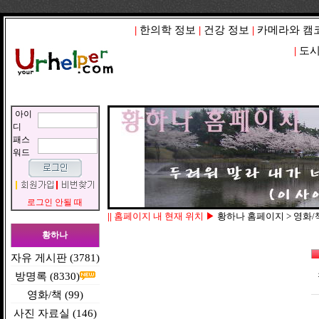
|
한의학 정보
|
건강 정보
|
카메라와 캠
|
도시
아이
디
패스
워드
로그인 안될 때
||
홈페이지 내 현재 위치 ▶
황하나 홈페이지 > 영화/
황하나
자유 게시판 (3781)
방명록 (8330)
영화/책 (99)
사진 자료실 (146)